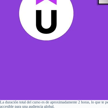
La duración total del curso es de aproximadamente 2 horas, lo que te pe
accesible para una audiencia global.