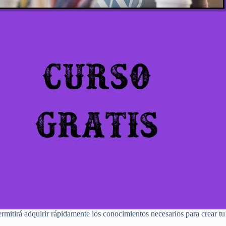
rmitirá adquirir rápidamente los conocimientos necesarios para crear tu 