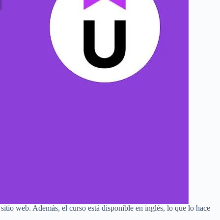
sitio web. Además, el curso está disponible en inglés, lo que lo hace