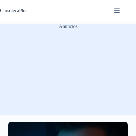
Saltar
al
CursotecaPlus
contenido
Anuncios