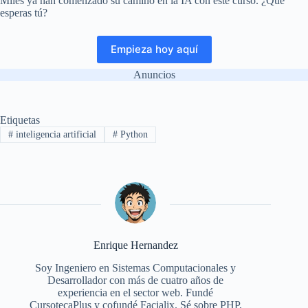
Miles ya han comenzado su camino en la IA con este curso. ¿Qué
esperas tú?
Empieza hoy aquí
Anuncios
Etiquetas
#
inteligencia artificial
#
Python
Enrique Hernandez
Soy Ingeniero en Sistemas Computacionales y
Desarrollador con más de cuatro años de
experiencia en el sector web. Fundé
CursotecaPlus y cofundé Facialix. Sé sobre PHP,