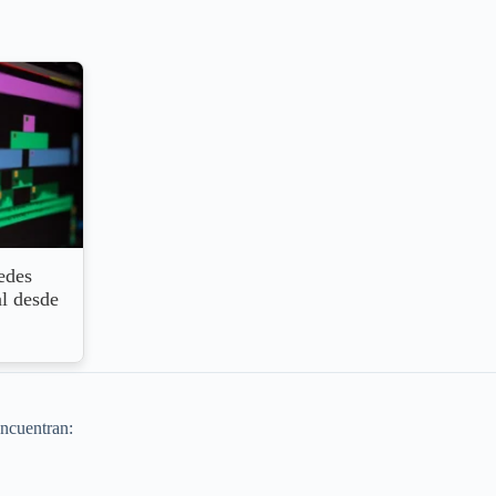
edes
al desde
encuentran: