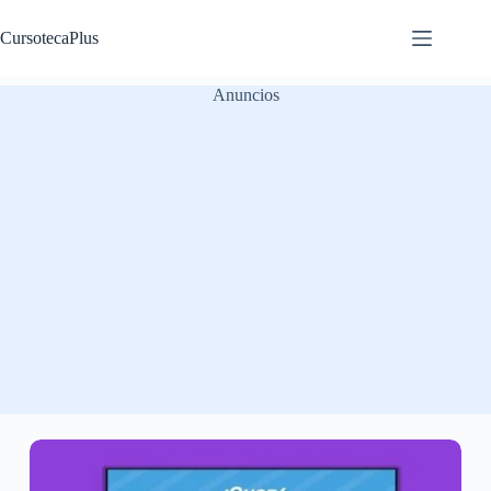
Saltar
al
CursotecaPlus
contenido
Anuncios