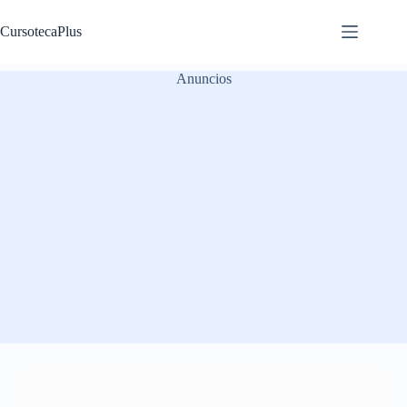
Saltar
al
CursotecaPlus
contenido
Anuncios