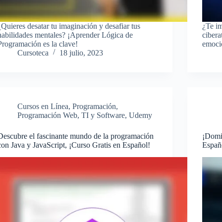
¿Quieres desatar tu imaginación y desafiar tus
¿Te im
habilidades mentales? ¡Aprender Lógica de
cibera
Programación es la clave!
emoci
Cursoteca
18 julio, 2023
Cursos en Línea
,
Programación
,
Programación Web
,
TI y Software
,
Udemy
Descubre el fascinante mundo de la programación
¡Domi
con Java y JavaScript, ¡Curso Gratis en Español!
Españo