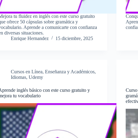
Mejora tu fluidez en inglés con este curso gratuito
Conqui
que ofrece 50 cápsulas sobre gramática y
Aprend
vocabulario. Aprende a comunicarte con confianza
confia
en diversas situaciones.
Enrique Hernandez
15 diciembre, 2025
Cursos en Línea
,
Enseñanza y Académicos
,
Idiomas
,
Udemy
Aprende inglés básico con este curso gratuito y
Curso
mejora tu vocabulario
gramát
efecti