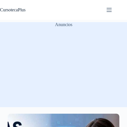
Saltar
al
CursotecaPlus
contenido
Anuncios