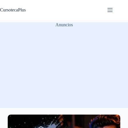
Saltar
al
CursotecaPlus
contenido
Anuncios