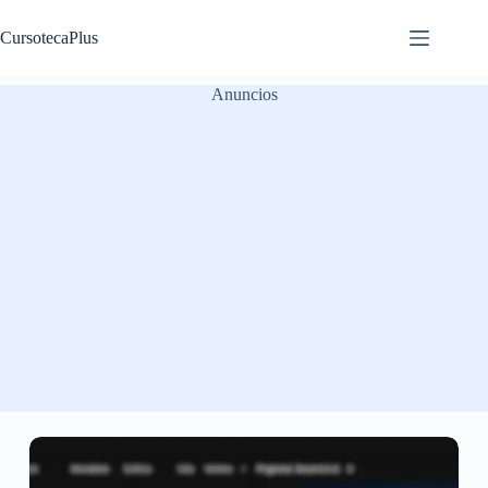
Saltar
al
CursotecaPlus
contenido
Anuncios