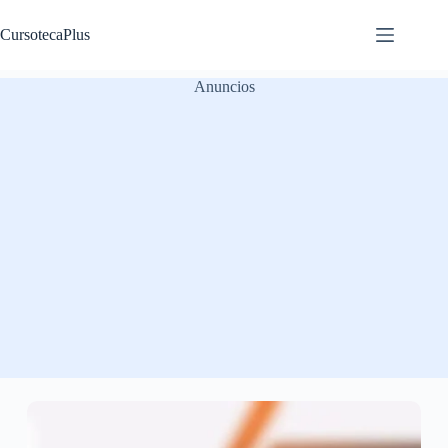
Saltar
al
CursotecaPlus
contenido
Anuncios