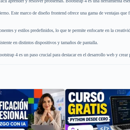
l aprender y resolver problemas. Bootstrap 4 es una herramienta esenci
rno. Este marco de diseño frontend ofrece una gama de ventajas que fac
entes y estilos predefinidos, lo que te permite enfocarte en la creativi
tente en distintos dispositivos y tamaños de pantalla.
trap 4 es un paso crucial para destacar en el desarrollo web y crear p