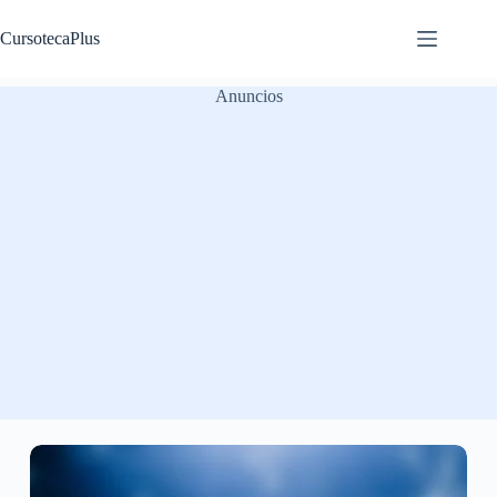
Saltar
al
CursotecaPlus
contenido
Anuncios