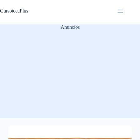
Saltar
al
CursotecaPlus
contenido
Anuncios