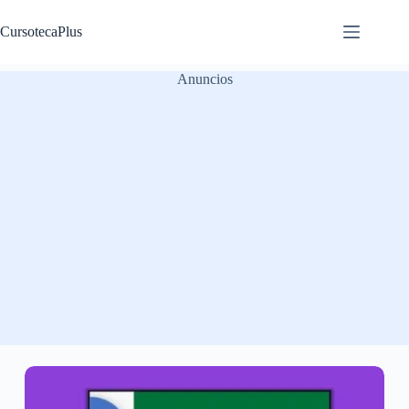
Saltar
al
CursotecaPlus
contenido
Anuncios