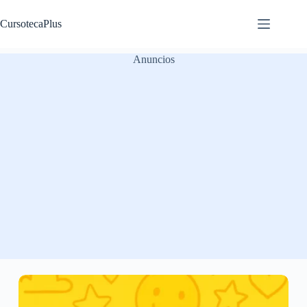
Saltar
al
CursotecaPlus
contenido
Anuncios