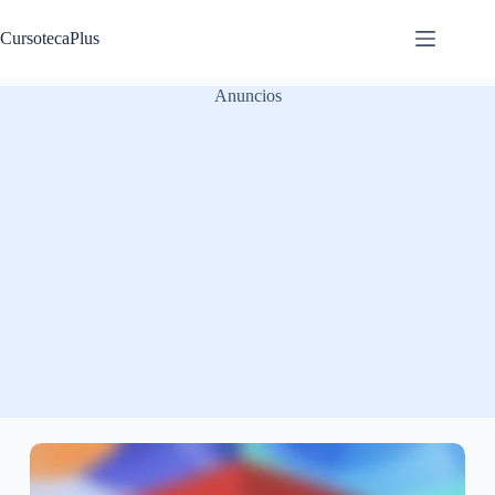
Saltar
al
CursotecaPlus
contenido
Anuncios