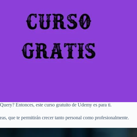
Query? Entonces, este curso gratuito de Udemy es para ti.
eas, que te permitirán crecer tanto personal como profesionalmente.