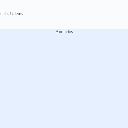
ticia
,
Udemy
Anuncios