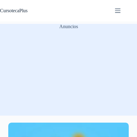
Saltar
al
CursotecaPlus
contenido
Anuncios