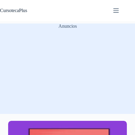
Saltar
al
CursotecaPlus
contenido
Anuncios