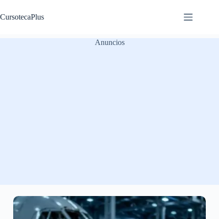
Saltar
al
CursotecaPlus
contenido
Anuncios