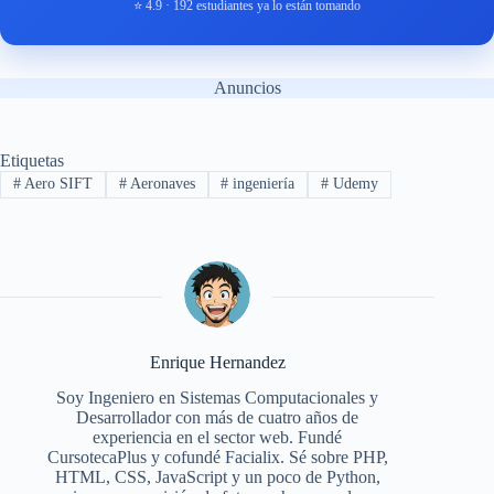
⭐ 4.9 · 192 estudiantes ya lo están tomando
Anuncios
Etiquetas
#
Aero SIFT
#
Aeronaves
#
ingeniería
#
Udemy
Enrique Hernandez
Soy Ingeniero en Sistemas Computacionales y
Desarrollador con más de cuatro años de
experiencia en el sector web. Fundé
CursotecaPlus y cofundé Facialix. Sé sobre PHP,
HTML, CSS, JavaScript y un poco de Python,