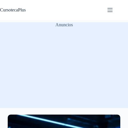
Saltar
al
CursotecaPlus
contenido
Anuncios