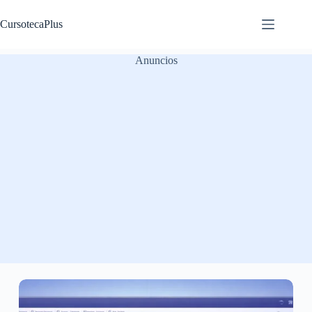
Saltar
al
CursotecaPlus
contenido
Anuncios