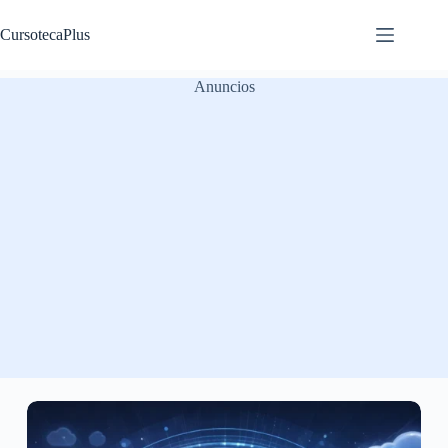
Saltar
al
CursotecaPlus
contenido
Anuncios