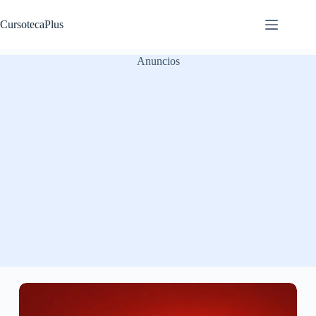
Saltar
al
CursotecaPlus
contenido
Anuncios