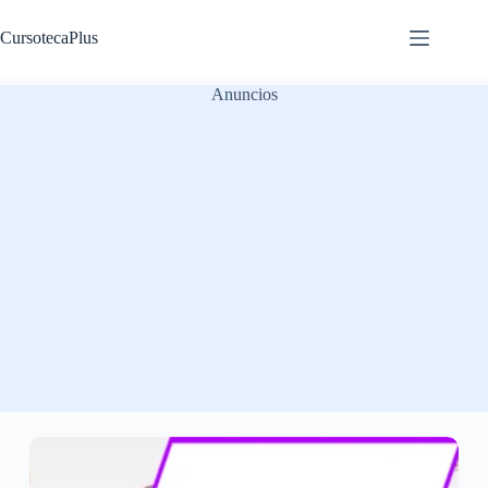
Saltar
al
CursotecaPlus
contenido
Anuncios