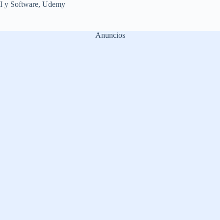
I y Software
,
Udemy
Anuncios