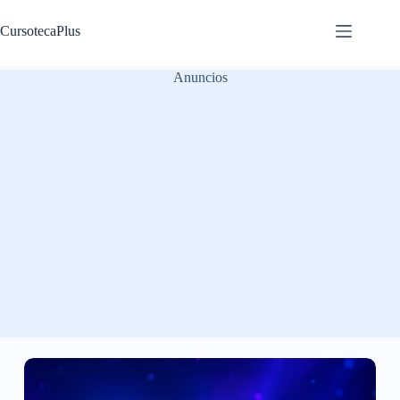
Saltar
al
CursotecaPlus
contenido
Anuncios