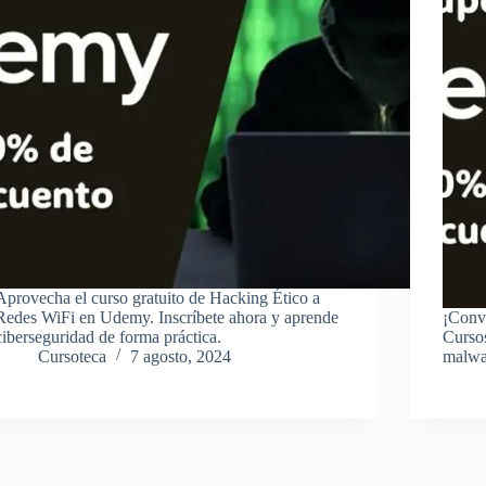
Aprovecha el curso gratuito de Hacking Ético a
Redes WiFi en Udemy. Inscríbete ahora y aprende
¡Convi
ciberseguridad de forma práctica.
Cursos
Cursoteca
7 agosto, 2024
malwar