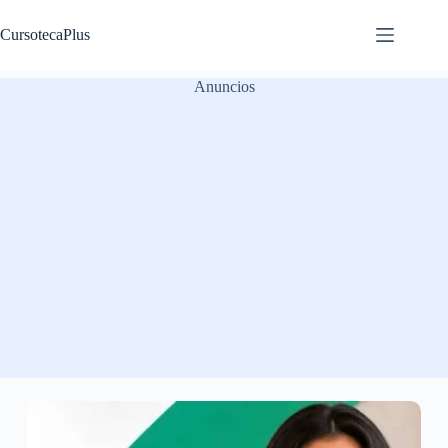
Saltar
al
CursotecaPlus
contenido
Anuncios