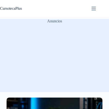
Saltar
al
CursotecaPlus
contenido
Anuncios