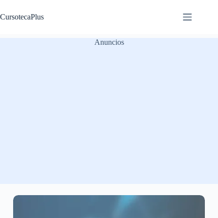
Saltar
al
CursotecaPlus
contenido
Anuncios