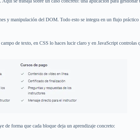
s. Aquí se trabaja sobre un caso concreto: una aplicación para gestiona
ones y manipulación del DOM. Todo esto se integra en un flujo práctico
mpo de texto, en CSS lo haces lucir claro y en JavaScript controlas qu
uye de forma que cada bloque deja un aprendizaje concreto: