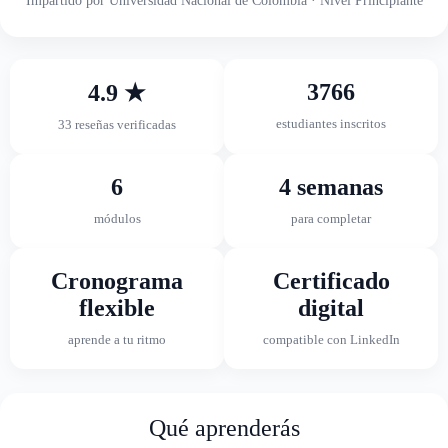
Impartido por Universidad Nacional de Colombia · Nivel Principiante
3766
4.9 ★
estudiantes inscritos
33 reseñas verificadas
6
4 semanas
módulos
para completar
Cronograma
Certificado
flexible
digital
aprende a tu ritmo
compatible con LinkedIn
Qué aprenderás