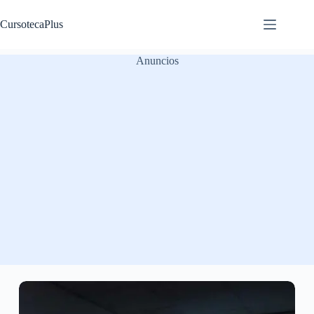
Saltar
al
CursotecaPlus
contenido
Anuncios