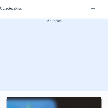
Saltar
al
CursotecaPlus
contenido
Anuncios