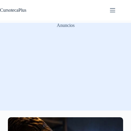
Saltar
al
CursotecaPlus
contenido
Anuncios