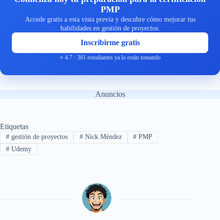
PMP
Accede gratis a esta vista previa y descubre cómo mejorar tus
habilidades en gestión de proyectos.
Inscribirme gratis
⭐ 4.7 · 361 estudiantes ya lo están tomando
Anuncios
Etiquetas
#
gestión de proyectos
#
Nick Méndez
#
PMP
#
Udemy