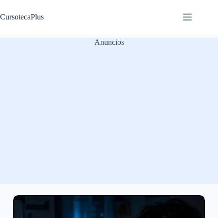
Saltar
al
CursotecaPlus
contenido
Anuncios