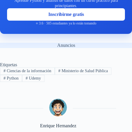
Aprende Python y análisis de datos con un curso práctico para
principiantes.
Inscribirme gratis
⭐ 3.6 · 505 estudiantes ya lo están tomando
Anuncios
Etiquetas
#
Ciencias de la información
#
Ministerio de Salud Pública
#
Python
#
Udemy
Enrique Hernandez