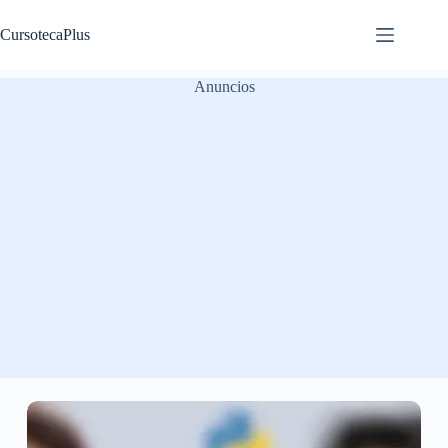
Saltar
al
CursotecaPlus
contenido
Anuncios