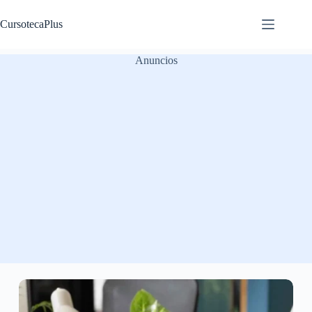
Saltar
al
CursotecaPlus
contenido
Anuncios