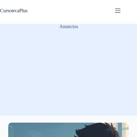
Saltar
al
CursotecaPlus
contenido
Anuncios