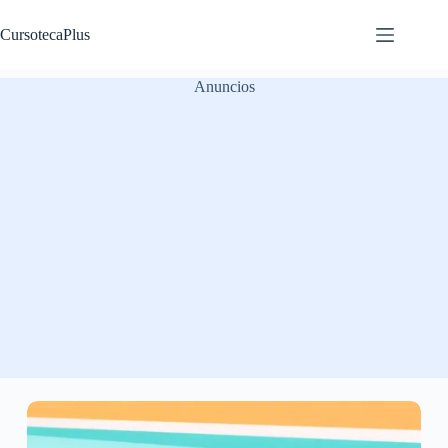
Saltar
al
CursotecaPlus
contenido
Anuncios