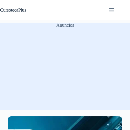
Saltar
al
CursotecaPlus
contenido
Anuncios