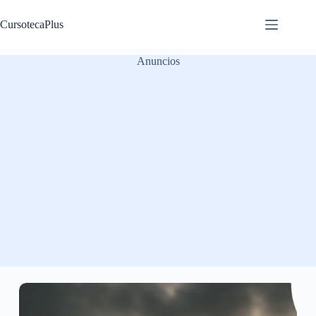
Saltar
al
CursotecaPlus
contenido
Anuncios