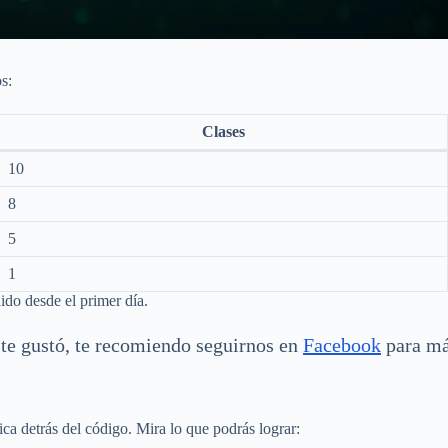
s:
Clases
10
8
5
1
ido desde el primer día.
 te gustó, te recomiendo seguirnos en
Facebook
para má
a detrás del código. Mira lo que podrás lograr: