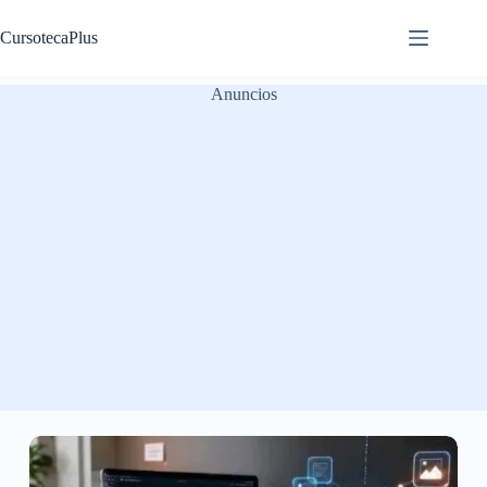
Saltar
al
CursotecaPlus
contenido
Anuncios