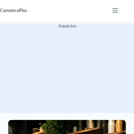
Saltar
al
CursotecaPlus
contenido
Anuncios