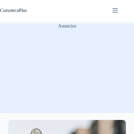
Saltar
al
CursotecaPlus
contenido
Anuncios