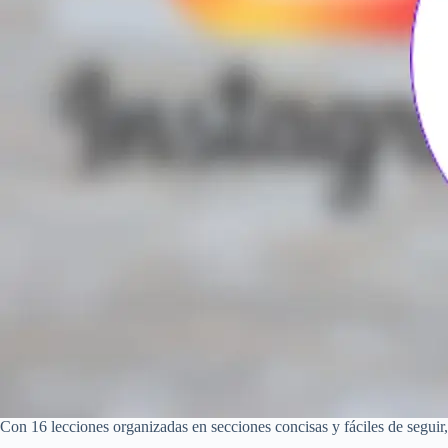
Con 16 lecciones organizadas en secciones concisas y fáciles de seguir,