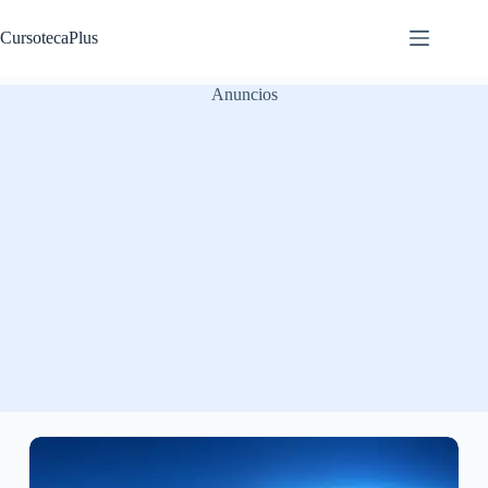
Saltar
al
CursotecaPlus
contenido
Anuncios