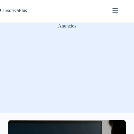
Saltar
al
CursotecaPlus
contenido
Anuncios